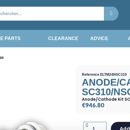
E PARTS
CLEARANCE
ADVICE
00
Reference
ELTM24NSC310
ANODE/CA
SC310/NS
Anode/Cathode Kit S
€946.80
Add