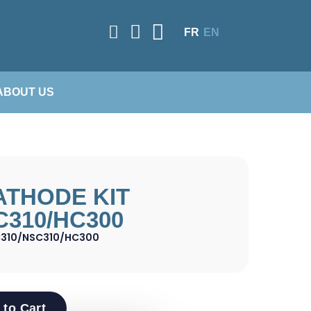
FR
EN
ABOUT US
THODE KIT
C310/HC300
Tax included
C310/NSC310/HC300
 to Cart