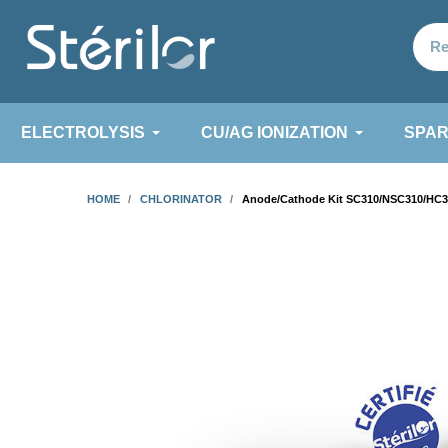
ELECTROLYSIS
CU/AG IONIZATION
SPAR
HOME
CHLORINATOR
Anode/Cathode Kit SC310/NSC310/HC3