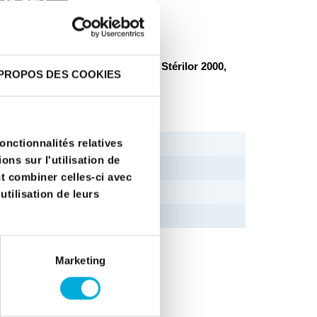
 grids, 3 of which are coated
tériphor, Stériphox, Stériphox-2, Stérilor 2000,
PROPOS DES COOKIES
ES PRODUIT
onctionnalités relatives
2 years
ns sur l'utilisation de
7
nt combiner celles-ci avec
50 mm
utilisation de leurs
200 mm
Marketing