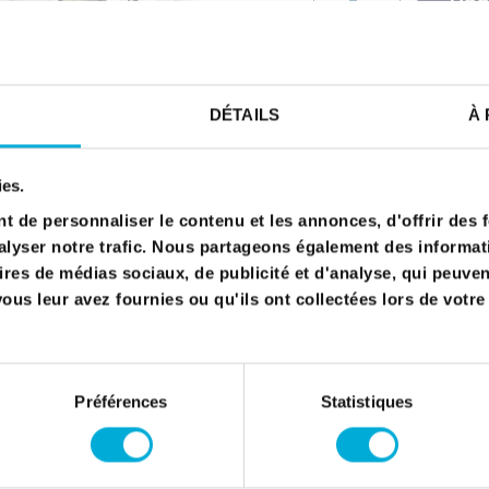
Original Stérilor part. 7
Compatibility: Classic, S
DÉTAILS
À 
Stérilor 3000
CARACTÉRISTIQU
ies.
 de personnaliser le contenu et les annonces, d'offrir des f
Warranty
lyser notre trafic. Nous partageons également des informatio
Number of grids
ires de médias sociaux, de publicité et d'analyse, qui peuve
Grid width
us leur avez fournies ou qu'ils ont collectées lors de votre 
Grid length
Préférences
Statistiques