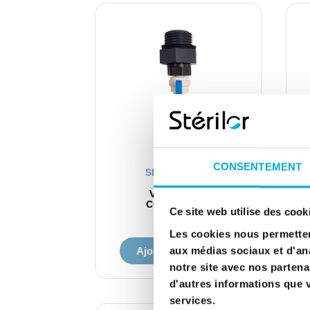
CONSENTEMENT
APERÇU RAPIDE
SPARE PARTS
VALVE WITH
CONNECTION
Ce site web utilise des cook
€81.60
Les cookies nous permettent
aux médias sociaux et d'ana
Ajouter au panier
notre site avec nos partena
d'autres informations que vo
services.