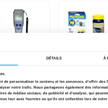
DÉTAILS
À 
APERÇU RAPIDE
APERÇU RAPIDE
SPARE PARTS
SPARE PARTS
SALT TEST DEVICE
SALT ANALYSIS KIT
ies.
€84.00
€21.60
 de personnaliser le contenu et les annonces, d'offrir des f
Ajouter au panier
Ajouter au panier
lyser notre trafic. Nous partageons également des informatio
ires de médias sociaux, de publicité et d'analyse, qui peuve
us leur avez fournies ou qu'ils ont collectées lors de votre 