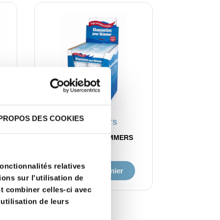
PROPOS DES COOKIES
APERÇU RAPIDE
SPARE PARTS
SOCKS FOR SKIMMERS
€24.00
onctionnalités relatives
Ajouter au panier
ns sur l'utilisation de
nt combiner celles-ci avec
utilisation de leurs