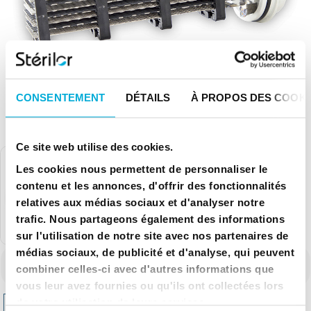
CONSENTEMENT
DÉTAILS
À PROPOS DES COOKI
Ce site web utilise des cookies.
Les cookies nous permettent de personnaliser le
contenu et les annonces, d'offrir des fonctionnalités
relatives aux médias sociaux et d'analyser notre
trafic. Nous partageons également des informations
sur l'utilisation de notre site avec nos partenaires de
TTC
médias sociaux, de publicité et d'analyse, qui peuvent
Référence
ELTM24NSC310
combiner celles-ci avec d'autres informations que
946,80 €
vous leur avez fournies ou qu'ils ont collectées lors
de votre utilisation de leurs services.
Ajouter au panier