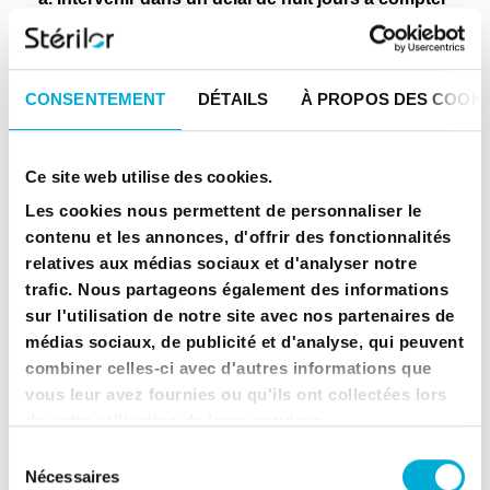
de son acceptation par POOL TECHNOLOGIE
(marque Stérilor)
b. Concerner un Produit présent au catalogue
professionnel de POOL TECHNOLOGIE (marque
CONSENTEMENT
DÉTAILS
À PROPOS DES COOKI
Stérilor), en vigueur au moment du retour
c. Avoir fait l’objet d’une demande d’autorisation
de retour de matériel (procédure RMA)
d. Avoir fait l’objet d’un accord écrit préalable de
Ce site web utilise des cookies.
POOL TECHNOLOGIE (marque Stérilor)
Les cookies nous permettent de personnaliser le
e. Être accompagné de l’autorisation RMA
contenu et les annonces, d'offrir des fonctionnalités
f. Être effectué en port payé dans l’emballage
d’origine
relatives aux médias sociaux et d'analyser notre
trafic. Nous partageons également des informations
Le Produit repris selon les conditions décrites ci-
dessus fera systématiquement l’objet d’une
sur l'utilisation de notre site avec nos partenaires de
décote de 15 % avec un minimum forfaitaire de 50
médias sociaux, de publicité et d'analyse, qui peuvent
€.
combiner celles-ci avec d'autres informations que
ATTENTION :
Le non-respect des conditions
vous leur avez fournies ou qu'ils ont collectées lors
précisées ci-dessus entraîne, soit le refus du
de votre utilisation de leurs services.
retour, soit la reprise du Produit avec une décote
Sélection
de 30% sur le prix auquel ce dernier a été facturé.
Nécessaires
De plus, après expertise technique, une décote
du