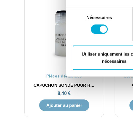
Sélection
Nécessaires
du
consentement
Utiliser uniquement les 
nécessaires
APERÇU RAPIDE
Pièces détachées
CAPUCHON SONDE POUR HIVERNAGE
8,40 €
Ajouter au panier