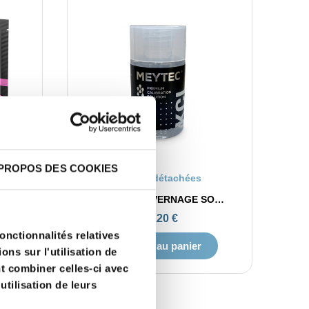
PROPOS DES COOKIES
APERÇU RAPIDE
Solutions calibration / hivernage
Pièces détachées
KIT SOLUTION CALIBRATION PH4 / PH7
SOLUTION HIVERNAGE SONDE KCL
19,20 €
onctionnalités relatives
Ajouter au panier
ns sur l'utilisation de
nt combiner celles-ci avec
utilisation de leurs