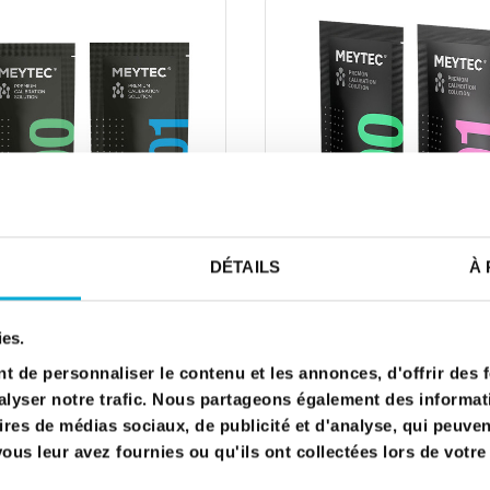
DÉTAILS
À 
APERÇU RAPIDE
APERÇU RAPIDE
Solutions calibration / hivernage
KIT SOLUTION CALIBRATION PH7 / PH10
ies.
10,80 €
10,80 €
 de personnaliser le contenu et les annonces, d'offrir des f
Ajouter au panier
Ajouter au panier
lyser notre trafic. Nous partageons également des informatio
ires de médias sociaux, de publicité et d'analyse, qui peuve
us leur avez fournies ou qu'ils ont collectées lors de votre 