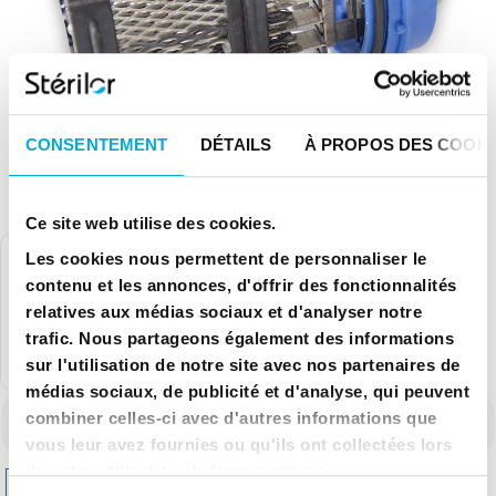
CONSENTEMENT
DÉTAILS
À PROPOS DES COOKI
Ce site web utilise des cookies.
Les cookies nous permettent de personnaliser le
contenu et les annonces, d'offrir des fonctionnalités
relatives aux médias sociaux et d'analyser notre
trafic. Nous partageons également des informations
sur l'utilisation de notre site avec nos partenaires de
TTC
médias sociaux, de publicité et d'analyse, qui peuvent
Référence
ELTM24PB25-30
combiner celles-ci avec d'autres informations que
502,80 €
vous leur avez fournies ou qu'ils ont collectées lors
de votre utilisation de leurs services.
Ajouter au panier